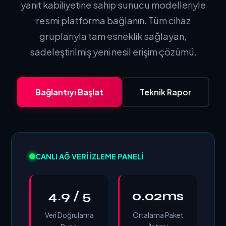
yanıt kabiliyetine sahip sunucu modelleriyle
resmi platforma bağlanın. Tüm cihaz
gruplarıyla tam esneklik sağlayan,
sadeleştirilmiş yeni nesil erişim çözümü.
Bağlantıyı Başlat
Teknik Rapor
CANLI AĞ VERI İZLEME PANELI
4.9 / 5
0.02ms
Veri Doğrulama
Ortalama Paket