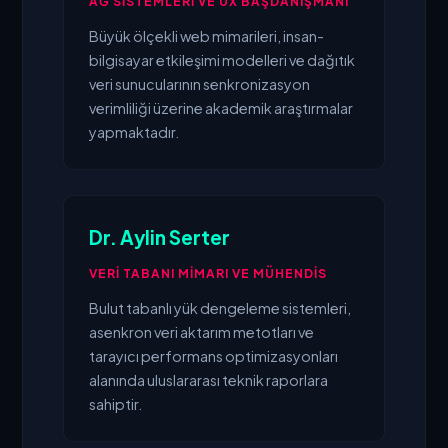
AĞ SISTEMLERI VE UX BAŞDANIŞMANI
Büyük ölçekli web mimarileri, insan-
bilgisayar etkileşimi modelleri ve dağıtık
veri sunucularının senkronizasyon
verimliliği üzerine akademik araştırmalar
yapmaktadır.
Dr. Aylin Serter
VERI TABANI MIMARI VE MÜHENDIS
Bulut tabanlı yük dengeleme sistemleri,
asenkron veri aktarım metotları ve
tarayıcı performans optimizasyonları
alanında uluslararası teknik raporlara
sahiptir.