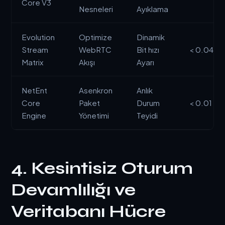
Core V3
Nesneleri
Ayıklama
Evolution
Optimize
Dinamik
Stream
WebRTC
Bit hızı
< 0.04 m
Matrix
Akışı
Ayarı
NetEnt
Asenkron
Anlık
Core
Paket
Durum
< 0.01 ms
Engine
Yönetimi
Teyidi
4. Kesintisiz Oturum
Devamlılığı ve
Veritabanı Hücre